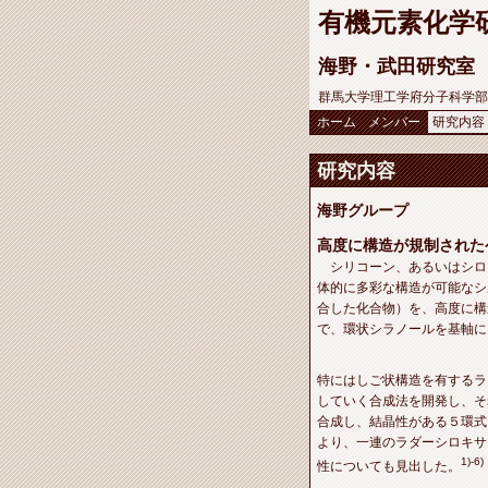
有機元素化学
海野・武田研究室
群馬大学理工学府分子科学部
ホーム
メンバー
研究内容
研究内容
海野グループ
高度に構造が規制され
シリコーン、あるいはシロ
体的に多彩な構造が可能なシ
合した化合物）を、高度に構
で、環状シラノールを基軸に
特にはしご状構造を有するラダー
していく合成法を開発し、そ
合成し、結晶性がある５環式
より、一連のラダーシロキサ
1)-6)
性についても見出した。