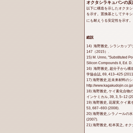
オクタシラキュバンの反
以下に構造を示したオクタシ
を示す。置換基としてテキシ
にも耐えうる安定性を示す。
総説
14) 海野雅史, シランカッ
147（2015）.
15) M. Unno, "Substituted Po
Silicon Compounds II, Ed. D.
16) 海野雅史, 超分子か
学協会誌, 69, 413–425 (2011).
17) 海野雅史,近未来材料のシルセス
http://www.kagakudojin.co.j
18) 海野雅史, ケイ素化
インケミカル, 39, 3, 5–12 (20
19) 海野雅史, 花屋実,
53, 687–693 (2008).
20) 海野雅史,シラノールの
(2007).
21) 海野雅史, 松本英之, オク