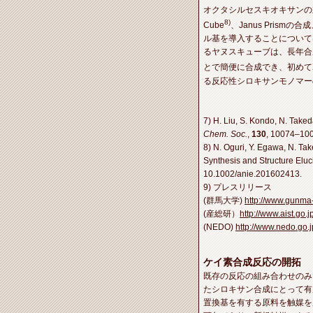
オクタシルセスキオキサンの立
8)
Cube
、Janus Pris
ル基を導入することについて
るヤヌスキューブは、長年合
とで簡便に合成でき、初めて
る反応性シロキサンモノマ
7)
H. Liu, S. Kondo, N. Take
Chem. Soc.
,
130
, 10074–100
8) N. Oguri, Y. Egawa, N. T
Synthesis and Structure Eluc
10.1002/anie.201602413.
9) プレスリリース
(群馬大学)
http://www.gunma
(産総研）
http://www.aist.go
(NEDO)
http://www.nedo.go
ケイ素合成反応の開拓
既存の反応の組み合わせのみ
たシロキサン合成にとって有
置換基を有する原料を触媒を