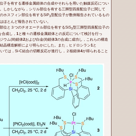
位子を有する遷移金属錯体の合成やそれらを用いた触媒反応につい
。しかしながら，シリル部位を有する三脚型四座配位子に関して
のホスフィン部位を有するSiP
型配位子が数例報告されているもの
3
はほとんど報告されていない。
位と３つのチオエーテル部位を有するSiS
型三脚型四座配位子の
3
を合成し，
1
と種々の遷移金属錯体との反応について検討を行っ
ム(III)錯体
2
および白金(II)錯体
3
の合成に成功し，これらの構造
結晶構造解析により明らかにした。また，ヒドロシラン
1
と
おいては，Si-C結合の切断反応が進行し，２核錯体
4
が得られること