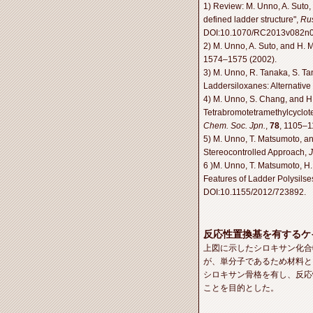
1)
Review: M. Unno, A. Suto
defined ladder structure",
Ru
DOI:10.1070/RC2013v082n
2) M. Unno, A. Suto, and H.
1574–1575 (2002).
3) M. Unno, R. Tanaka, S. Ta
Laddersiloxanes: Alternative
4) M. Unno, S. Chang, and 
Tetrabromotetramethylcyclote
Chem. Soc. Jpn.
,
78
, 1105–1
5) M. Unno, T. Matsumoto, a
Stereocontrolled Approach,
6 )M. Unno, T. Matsumoto, H
Features of Ladder Polysils
DOI:10.1155/2012/723892.
反応性置換基を有するケ
上図に示したシロキサン化合
が、単分子であるため材料と
シロキサン骨格を有し、反応
ことを目的とした。