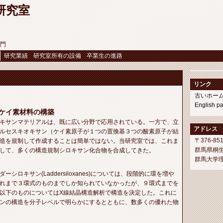
研究室
門
研究業績
研究室所有の設備
卒業生の進路
リンク
古いホー
English p
たケイ素材料の構築
キサンマテリアルは、既に広い分野で応用されている。一方で、立
アドレス
ルセスキオキサン（ケイ素原子が１つの置換基３つの酸素原子が結
〒376-85
造を規制して作成することは簡単ではない。当研究室では、これま
群馬県桐生
して、多くの構造規制シロキサン化合物を合成してきた。
群馬大学理
シロキサン(Laddersiloxanes)については、段階的に環を増や
れまで３環式のものまでしか知られていなかったが、９環式までを
以下のものについてはX線結晶構造解析で構造を決定した。これに
ンの構造を分子レベルで明らかにするとともに、数多くの優れた物