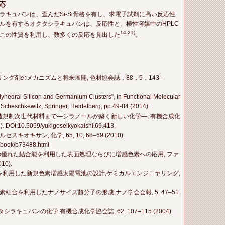
応
ラキュバンは、歪んだSi-Si骨格を有し、求電子試剤に高い反応性
ルを有するオクタシラキュバンは、反応性と、極性溶媒中のHPLC
14,21)
この性質を利用し、数多くの反応を見出した
。
プリング剤のメカニズムと将来展開, 色材協会誌，88，5，143–
lyhedral Silicon and Germanium Clusters", in Functional Molecular
 Scheschkewitz, Springer, Heidelberg, pp.49-84 (2014).
ら構造規制次世代材料まで—シラノールが築く新しい化学—, 有機合成化
 DOI:10.5059/yukigoseikyokaishi.69.413.
キオキサン, 化学, 65, 10, 68–69 (2010).
p/book/b73488.html
合物の優れた結合能を利用した表面処理ならびに増感色素への応用, ファ
10).
ケイ素を利用した新規色素増感太陽電池の設計,ケミカルエンジニヤリング,
水素結合を利用したナノサイズ超分子の形成,ナノ学会会報, 5, 47–51
タシラキュバンの化学,有機合成化学協会誌, 62, 107–115 (2004).