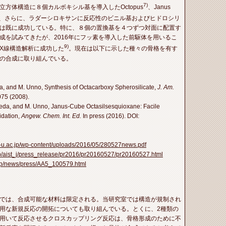
7)
方体構造に８個カルボキシル基を導入したOctopus
、Janus
mの合成、さらに、ラダーシロキサンに反応性のビニル基およびヒドロシリ
は既に成功している。
特に、８個の置換基を４つずつ対面に配置す
成を試みてきたが、2016年にフッ素を導入した前駆体を用いるこ
9)
X線構造解析に成功した
。
現在は以下に示した種々の骨格を有す
ーの合成に取り組んでいる。
da, and M. Unno, Synthesis of Octacarboxy Spherosilicate,
J. Am.
75 (2008).
akeda, and M. Unno, Janus-Cube Octasilsesquioxane: Facile
idation,
Angew. Chem. Int. Ed.
In press (2016). DOI:
-u.ac.jp/wp-content/uploads/2016/05/280527news.pdf
.jp/aist_j/press_release/pr2016/pr20160527/pr20160527.html
.jp/news/press/AA5_100579.html
では、合成可能な材料は限定される。当研究室では構造が規制され
用な新規反応の開拓についても取り組んでいる。とくに、2種類の
用いて反応させるクロスカップリング反応は、骨格形成のために不