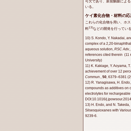
可欠であり、新規触媒による
いる。
ケイ素化合物・材料の応
これらの化合物を用い、ホス
13)
料
などの開発を行ってい
10) S. Kondo, Y. Nakadai, an
complex of a 2,20-binaphthal
aqueous solution,
RSC Adv.
references cited therein (11
University)
11) K. Kakiage, Y. Aoyama, T
achievement of over 12 percen
Commun.
,
50
, 6379–6381 (20
12) R. Yanagisawa, H. Endo, 
compounds as additives on ch
electrolytes for rechargeable 
DOI:10.1016/j.jpowsour.2014
13) H. Endo, and N. Takeda, 
Silsesquioxanes with Various
9239-6.