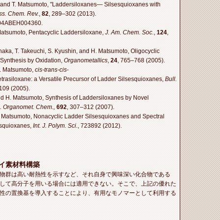
, and T. Matsumoto, "Laddersiloxanes— Silsesquioxanes with
ss. Chem. Rev.
,
82
, 289–302 (2013).
04ABEH004360.
 Matsumoto, Pentacyclic Laddersiloxane,
J. Am. Chem. Soc.
,
124
,
naka, T. Takeuchi, S. Kyushin, and H. Matsumoto, Oligocyclic
 Synthesis by Oxidation,
Organometallics
,
24
, 765–768 (2005).
H. Matsumoto,
cis-trans-cis
-
trasiloxane: a Versatile Precursor of Ladder Silsesquioxanes,
Bull.
109 (2005).
nd H. Matsumoto, Synthesis of Laddersiloxanes by Novel
J. Organomet. Chem.,
692
, 307–312 (2007).
. Matsumoto, Nonacyclic Ladder Silsesquioxanes and Spectral
esquioxanes,
Int. J. Polym. Sci.
, 723892 (2012).
イ素材料構築
物群は高い耐熱性を示すなど、それ自身で興味深い化合物である
して高分子を用いる場合には適用できない。そこで、上記の優れた
性の置換基を導入することにより、有用なモノマーとして利用する