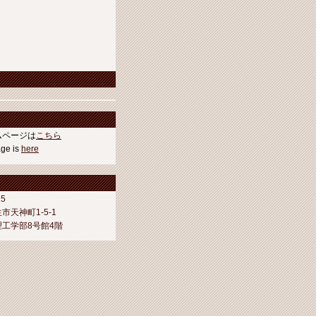
ムページは
こちら
age is
here
15
市天神町1-5-1
工学部8号館4階