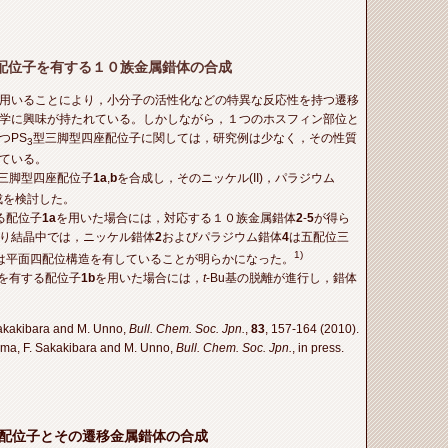
配位子を有する１０族金属錯体の合成
用いることにより，小分子の活性化などの特異な反応性を持つ遷移
学に興味が持たれている。しかしながら，１つのホスフィン部位と
つPS
型三脚型四座配位子に関しては，研究例は少なく，その性質
3
ている。
三脚型四座配位子
1a
,
b
を合成し，そのニッケル(II)，パラジウム
の合成を検討した。
する配位子
1a
を用いた場合には，対応する１０族金属錯体
2
-
5
が得ら
り結晶中では，ニッケル錯体
2
およびパラジウム錯体
4
は五配位三
1)
は平面四配位構造を有していることが明らかになった。
基を有する配位子
1b
を用いた場合には，
t
-Bu基の脱離が進行し，錯体
 Sakakibara and M. Unno,
Bull. Chem. Soc. Jpn.
,
83
, 157-164 (2010).
 Oma, F. Sakakibara and M. Unno,
Bull. Chem. Soc. Jpn.
, in press.
配位子とその遷移金属錯体の合成