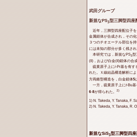
武田グループ
新規なPS
型三脚型四座
3
近年，三脚型四座配位子を
金属錯体が合成され，その化
３つのチオエーテル部位を持
には未知の部分が多く残され
本研究では，新規なPS
型
3
(II)，および白金(II)錯体
硫黄原子上に
i
-Pr基を有
れた。Ｘ線結晶構造解析によ
方両錐型構造を，白金錯体
5
一方，硫黄原子上に
t
-Bu
2)
6
-
8
が得られた。
1) N. Takeda, Y. Tanaka, F.
2) N. Takeda, Y. Tanaka, R.
新規なSiS
型三脚型四座
3