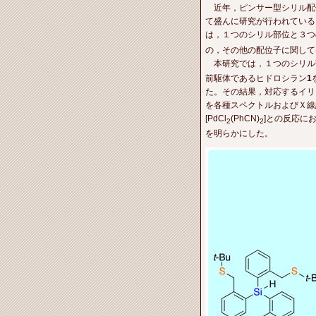
近年，ピンサー型シリル配
て盛んに研究が行われている
は，１つのシリル部位と３つ
の，その他の配位子に関して
本研究では，１つのシリル部
前駆体であるヒドロシラン
1
た。その結果，対応するイリジウ
を各種スペクトルおよびＸ線
[PdCl
(PhCN)
]との反応に
2
2
を明らかにした。