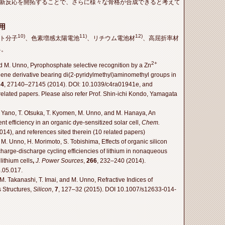
新反応を開拓することで、さらに様々な骨格が合成できると考えて
用
10)
11)
12)
ト分子
、色素増感太陽電池
、リチウム電池材
、高屈折率材
る。
2+
d M. Unno, Pyrophosphate selective recognition by a Zn
ene derivative bearing di(2-pyridylmethyl)aminomethyl groups in
,
4
, 27140–27145 (2014). DOI: 10.1039/c4ra01941e, and
 related papers. Please also refer Prof. Shin-ichi Kondo, Yamagata
. Yano, T. Otsuka, T. Kyomen, M. Unno, and M. Hanaya, An
t efficiency in an organic dye-​sensitized solar cell,
Chem.
14), and references sited therein (10 related papers)
M. Unno, H. Morimoto, S. Tobishima, Effects of organic silicon
arge-​discharge cycling efficiencies of lithium in nonaqueous
lithium cells
,
J. Power Sources
,
266
, 232–240 (2014).
.05.017.
M. Takanashi, T. Imai, and M. Unno, Refractive Indices of
 Structures,
Silicon
,
7
, 127–32 (2015). DOI 10.1007/s12633-014-